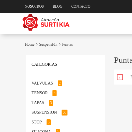
NOSOTROS
BLOG
CONTACTO
Skip
to
content
Home
Suspensión
Puntas
Punt
CATEGORIAS
VALVULAS
2
TENSOR
5
TAPAS
3
SUSPENSION
66
STOP
5
SILICONA