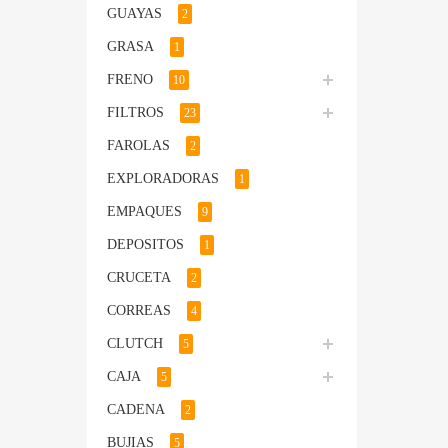
GUAYAS
2
GRASA
1
FRENO
10
FILTROS
23
FAROLAS
2
EXPLORADORAS
1
EMPAQUES
9
DEPOSITOS
1
CRUCETA
2
CORREAS
4
CLUTCH
5
CAJA
5
CADENA
2
BUJIAS
5