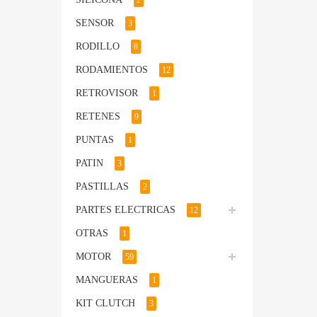
2
SENSOR
3
RODILLO
8
RODAMIENTOS
12
RETROVISOR
1
RETENES
9
PUNTAS
1
PATIN
3
PASTILLAS
2
PARTES ELECTRICAS
12
OTRAS
1
MOTOR
59
MANGUERAS
1
KIT CLUTCH
3