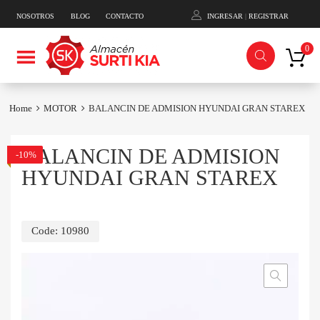
NOSOTROS
BLOG
CONTACTO
INGRESAR
|
REGISTRAR
Skip
0
to
content
Home
MOTOR
BALANCIN DE ADMISION HYUNDAI GRAN STAREX
BALANCIN DE ADMISION
-10%
HYUNDAI GRAN STAREX
Code:
10980