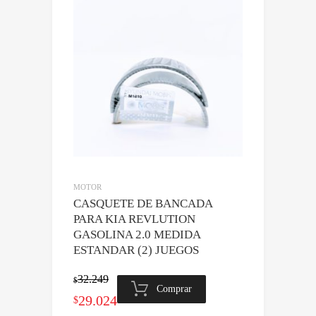
$49.742.
$44.768.
MOTOR
CASQUETE DE BANCADA
PARA KIA REVLUTION
GASOLINA 2.0 MEDIDA
ESTANDAR (2) JUEGOS
32.249
$
Comprar
El
El
29.024
$