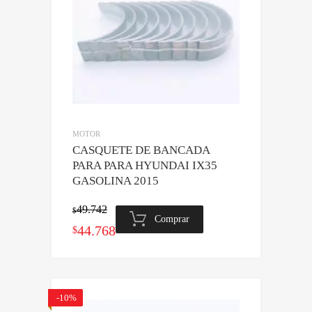
MOTOR
CASQUETE DE BANCADA
PARA PARA HYUNDAI IX35
GASOLINA 2015
49.742
$
Comprar
El
El
44.768
$
precio
precio
original
actual
era:
es:
-10%