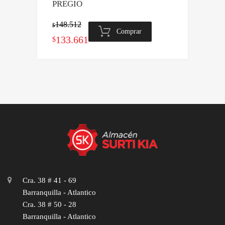
PREGIO
148.512
$
Comprar
El
El
133.661
$
precio
precio
original
actual
era:
es:
$148.512.
$133.661.
Cra. 38 # 41 - 69
Barranquilla - Atlantico
Cra. 38 # 50 - 28
Barranquilla - Atlantico