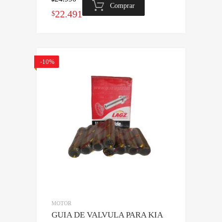
Comprar
El
El
22.491
$
precio
precio
original
actual
era:
es:
-10%
$24.990.
$22.491.
MOTOR
GUIA DE VALVULA PARA KIA