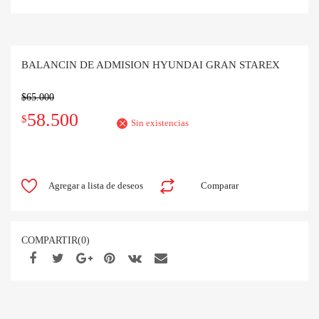
BALANCIN DE ADMISION HYUNDAI GRAN STAREX
$
65.000
El
El
58.500
$
Sin existencias
precio
precio
original
actual
Agregar a lista de deseos
Comparar
era:
es:
$65.000.
$58.500.
COMPARTIR(0)