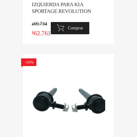
IZQUIERDA PARA KIA
SPORTAGE REVOLUTION
69.734
$
Comprar
El
El
62.761
$
precio
precio
original
actual
era:
es:
-10%
$69.734.
$62.761.