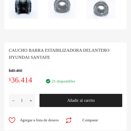
CAUCHO BARRA ESTABILIZADORA DELANTERO
HYUNDAI SANTAFE
$
40.460
El
El
36.414
$
21 disponibles
precio
precio
CAUCHO
Añadir al carrito
original
actual
BARRA
ESTABILIZADORA
era:
es:
DELANTERO
Agregar a lista de deseos
Comparar
HYUNDAI
$40.460.
$36.414.