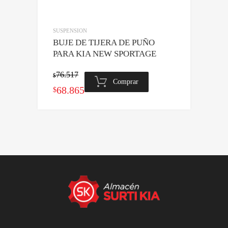
SUSPENSION
BUJE DE TIJERA DE PUÑO
PARA KIA NEW SPORTAGE
76.517
$
Comprar
El
El
68.865
$
precio
precio
original
actual
era:
es:
$76.517.
$68.865.