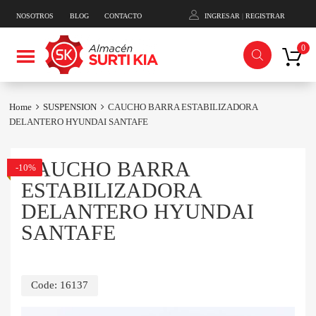
NOSOTROS
BLOG
CONTACTO
INGRESAR
|
REGISTRAR
Skip
0
to
content
Home
SUSPENSION
CAUCHO BARRA ESTABILIZADORA
DELANTERO HYUNDAI SANTAFE
CAUCHO BARRA
-10%
ESTABILIZADORA
DELANTERO HYUNDAI
SANTAFE
Code:
16137