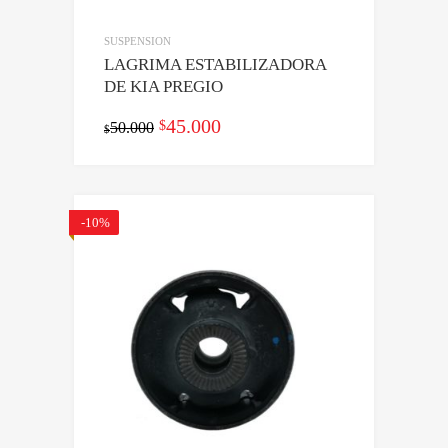
SUSPENSION
LAGRIMA ESTABILIZADORA
DE KIA PREGIO
El
El
45.000
$
50.000
$
precio
precio
original
actual
era:
es:
-10%
$50.000.
$45.000.