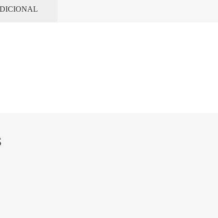
DICIONAL
S
os