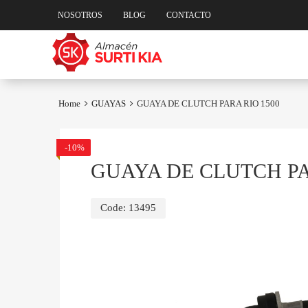
NOSOTROS
BLOG
CONTACTO
Skip
to
content
Home
GUAYAS
GUAYA DE CLUTCH PARA RIO 1500
-10%
GUAYA DE CLUTCH PA
Code:
13495