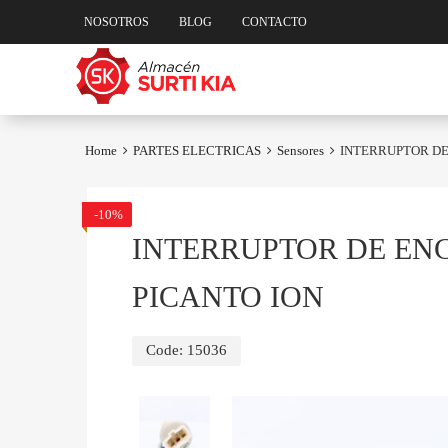
NOSOTROS
BLOG
CONTACTO
Skip
to
content
Home
PARTES ELECTRICAS
Sensores
INTERRUPTOR DE
-10%
INTERRUPTOR DE ENC
PICANTO ION
Code:
15036