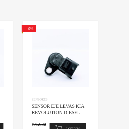
-10%
Agregar a lista de deseos
Agregar a lista de deseos
Comparar
Comparar
SENSORES
SENSOR EJE LEVAS KIA
REVOLUTION DIESEL
91.630
$
Comprar