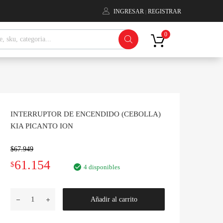
INGRESAR
REGISTRAR
|
ctos
0
INTERRUPTOR DE ENCENDIDO (CEBOLLA)
KIA PICANTO ION
$
67.949
El
El
61.154
$
4 disponibles
precio
precio
INTERRUPTOR
Añadir al carrito
original
actual
DE
ENCENDIDO