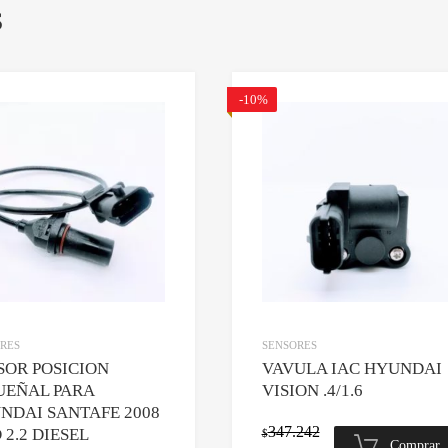
S
-10%
os
Agregar a lista de deseos
Comparar
RES
SENSORES
SOR POSICION
VAVULA IAC HYUNDAI
UEÑAL PARA
VISION .4/1.6
NDAI SANTAFE 2008
347.242
 2.2 DIESEL
$
Comprar