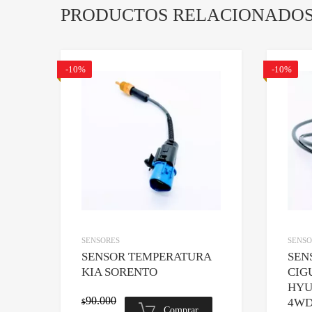
PRODUCTOS RELACIONADO
-10%
-10%
Agregar a lista de dese
Comparar
SENSORES
SENSO
SENSOR TEMPERATURA
SEN
KIA SORENTO
CIG
HYU
90.000
4WD
$
Comprar