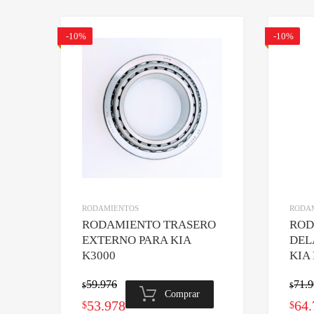
-10%
-10%
Agregar a lista de dese
Comparar
RODAMIENTOS
RODA
RODAMIENTO TRASERO
ROD
EXTERNO PARA KIA
DEL
K3000
KIA
59.976
71.
$
$
Comprar
El
El
El
53.978
64.
$
$