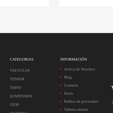
io
precio
precio
precio
inal
actual
original
actual
es:
era:
es:
995.
$64.796.
$100.000.
$90.000.
CATEGORIAS
INFORMACIÓN
Acerca de Nosotros
VALVULAS
Blog
TENSOR
Contacto
TAPAS
Inicio
SUSPENSION
Política de privacidad
STOP
Talleres aliados