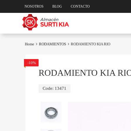
NOSOTROS
BLOG
CONTACTO
Skip
to
content
Home
RODAMIENTOS
RODAMIENTO KIA RIO
-10%
RODAMIENTO KIA RI
Code:
13471