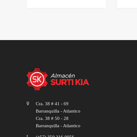
precio
precio
prec
original
actual
orig
era:
es:
era:
$59.976.
$53.978.
$71.
Cra. 38 # 41 - 69
Barranquilla - Atlantico
Cra. 38 # 50 - 28
Barranquilla - Atlantico
(+57) 350 316 0056