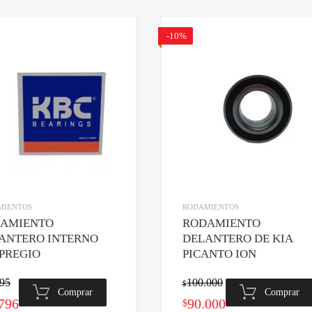
-10%
os
Agregar a lista de deseos
Comparar
MIENTOS
RODAMIENTOS
AMIENTO
RODAMIENTO
ANTERO INTERNO
DELANTERO DE KIA
 PREGIO
PICANTO ION
995
100.000
$
Comprar
Comprar
El
El
El
796
90.000
$