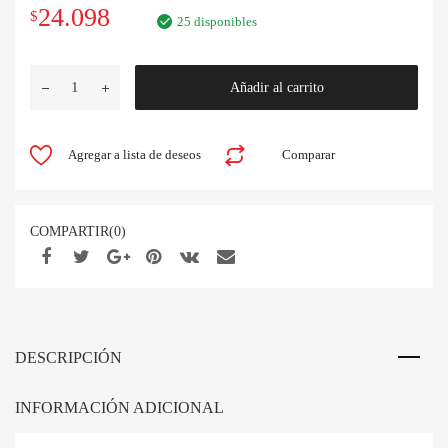
El
El
24.098
$
25 disponibles
precio
precio
SHELLAC
Añadir al carrito
original
actual
FRASCO
2
era:
es:
ONZAS
Agregar a lista de deseos
Comparar
SINTECO
$26.775.
$24.098.
cantidad
COMPARTIR(0)
DESCRIPCIÓN
INFORMACIÓN ADICIONAL