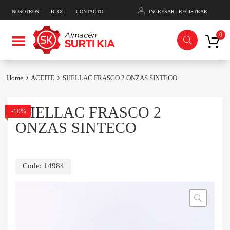
NOSOTROS
BLOG
CONTACTO
INGRESAR
|
REGISTRAR
Skip
0
to
content
Home
ACEITE
SHELLAC FRASCO 2 ONZAS SINTECO
SHELLAC FRASCO 2
-10%
ONZAS SINTECO
Code:
14984